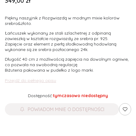
Cena
349,00 zł
Piękny naszyjnik z Rozgwiazdą w modnym mixie kolorów
srebro&złoto.
Łańcuszek wykonany ze stali szlachetnej z odpinaną
zawieszką w kształcie rozgwiazdy ze srebra pr. 925.
Zapięcie oraz element z perłą słodkowodną hodowlaną
wykonane są ze srebra pozłacanego 24k.
Długość 40 cm z możliwością zapięcia na dowolnym ogniwie,
co pozwala na swobodną regulację.
Biżuteria pakowana w pudełko z logo marki.
Przejdź do pełnego opisu
Dostępność:
tymczasowo niedostępny
POWIADOM MNIE O DOSTĘPNOŚCI