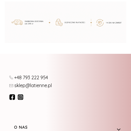
+48 793 222 954
sklep@latienne.pl
Linki w stopce
O NAS