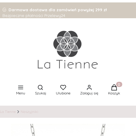
Darmowa dostawa dla zamówień powyżej 299 zł
Bezpieczne płatności Przelewy24
Otwórz wyszukiwarkę
Produkty w 
Menu
Szukaj
Ulubione
Zaloguj się
Koszyk
La Tienne
Naszyjniki