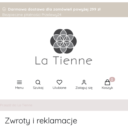
Darmowa dostawa dla zamówień powyżej 299 zł
Bezpieczne płatności Przelewy24
Otwórz wyszukiwarkę
Produkty w 
Menu
Szukaj
Ulubione
Zaloguj się
Koszyk
Przejdź do:
La Tienne
Zwroty i reklamacje