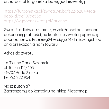
przez portal furgonetka lub wygodnezwroty.pl
https://furgonetka.pl/zwroty/45bbfe22-b207-41aa-
8db3-d7de907ac55c
https://wygodnezwroty.pl/latienne
Zwrot środków otrzymasz, w zależności od sposobu
dokonanej płatności, na konto lub zwrotną operacją
poprzez serwis Przelewy24 w ciągu 14 dni liczonych od
dnia przekazania nam towaru.
Adres do zwrotu:
La Tienne Daria Szromek
ul. Tunkla 114/403
41-707 Ruda Śląska
te. 793 222 954
Masz pytania?
Zapraszamy do kontaktu na: sklep@latienne.pl