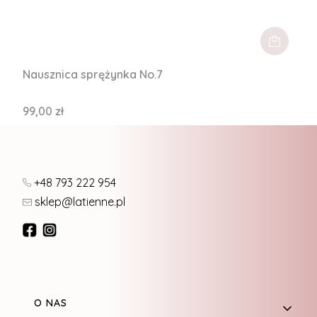
Nausznica sprężynka No.7
Cena
99,00 zł
+48 793 222 954
sklep@latienne.pl
Linki w stopce
O NAS