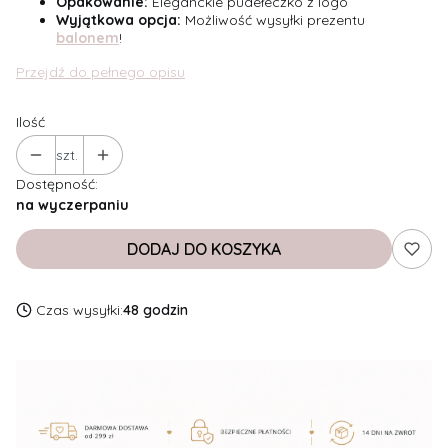
Opakowanie:
Eleganckie pudełeczko z logo
Wyjątkowa opcja:
Możliwość wysyłki prezentu
balonem
!
Przejdź do pełnego opisu
Ilość
szt.
Dostępność:
na wyczerpaniu
DODAJ DO KOSZYKA
Czas wysyłki:
48 godzin