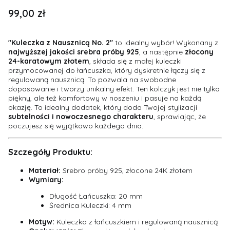
Cena
99,00 zł
"Kuleczka z Nausznicą No. 2"
to idealny wybór! Wykonany z
najwyższej jakości srebra próby 925
, a następnie
złocony
24-karatowym złotem
, składa się z małej kuleczki
przymocowanej do łańcuszka, który dyskretnie łączy się z
regulowaną nausznicą. To pozwala na swobodne
dopasowanie i tworzy unikalny efekt. Ten kolczyk jest nie tylko
piękny, ale też komfortowy w noszeniu i pasuje na każdą
okazję. To idealny dodatek, który doda Twojej stylizacji
subtelności i nowoczesnego charakteru
, sprawiając, że
poczujesz się wyjątkowo każdego dnia.
Szczegóły Produktu:
Materiał:
Srebro próby 925, złocone 24K złotem
Wymiary:
Długość Łańcuszka: 20 mm
Średnica Kuleczki: 4 mm
Motyw:
Kuleczka z łańcuszkiem i regulowaną nausznicą