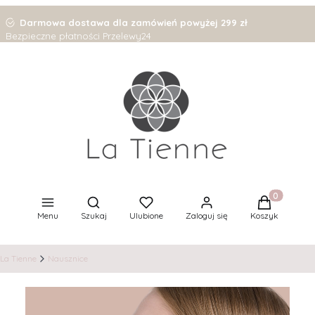
Darmowa dostawa dla zamówień powyżej 299 zł
Bezpieczne płatności Przelewy24
Otwórz wyszukiwarkę
Produkty w 
Menu
Szukaj
Ulubione
Zaloguj się
Koszyk
La Tienne
Nausznice