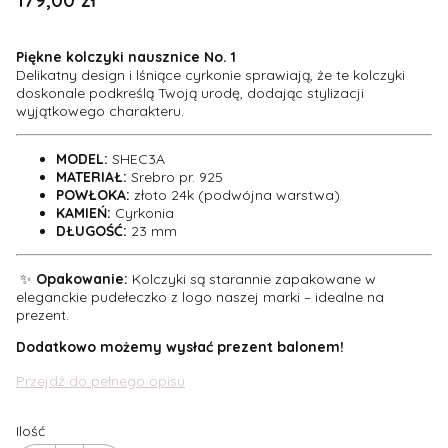
Piękne kolczyki nausznice No. 1
Delikatny design i lśniące cyrkonie sprawiają, że te kolczyki
doskonale podkreślą Twoją urodę, dodając stylizacji
wyjątkowego charakteru.
MODEL:
SHEC3A
MATERIAŁ:
Srebro pr. 925
POWŁOKA:
złoto 24k (podwójna warstwa)
KAMIEŃ:
Cyrkonia
DŁUGOŚĆ:
23 mm
✨
Opakowanie:
Kolczyki są starannie zapakowane w
eleganckie pudełeczko z logo naszej marki – idealne na
prezent.
Dodatkowo możemy wysłać prezent balonem!
Przejdź do pełnego opisu
Ilość