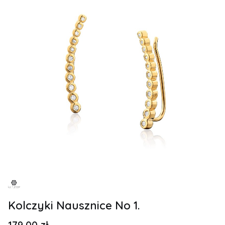
Kolczyki Nausznice No 1.
Cena
179,00 zł