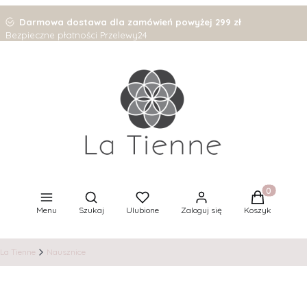
Darmowa dostawa dla zamówień powyżej 299 zł
Bezpieczne płatności Przelewy24
Otwórz wyszukiwarkę
Produkty w 
Menu
Szukaj
Ulubione
Zaloguj się
Koszyk
La Tienne
Nausznice